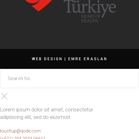
WEB DESIGN |
EMRE ERASLAN
Lorem ipsum dolor sit amet, consectetur
adipisicing elit, sed do eiusmod
touchup@qode.com
(+971) 204 2033 06611