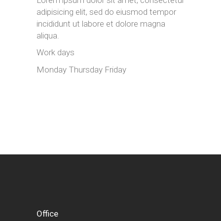
Lorem ipsum dolor sit amet, consectetur
adipisicing elit, sed do eiusmod tempor
incididunt ut labore et dolore magna
aliqua.
Work days
Monday
Thursday
Friday
Office